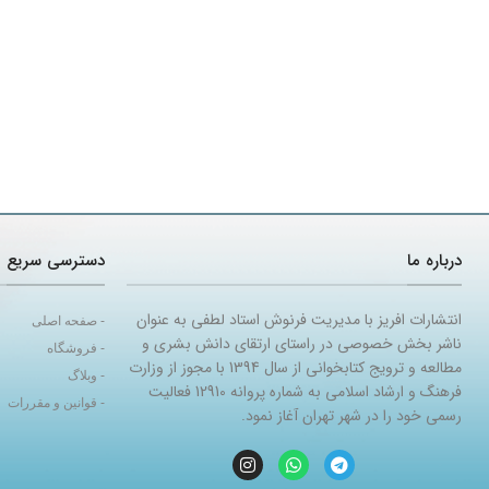
درباره ما
دسترسی سریع
انتشارات افریز با مدیریت فرنوش استاد لطفی به عنوان
- صفحه اصلی
ناشر بخش خصوصی در راستای ارتقای دانش بشری و
- فروشگاه
مطالعه و ترویج کتابخوانی از سال 1394 با مجوز از وزارت
- وبلاگ
فرهنگ و ارشاد اسلامی به شماره پروانه 12910 فعالیت
- قوانین و مقررات
رسمی خود را در شهر تهران آغاز نمود.