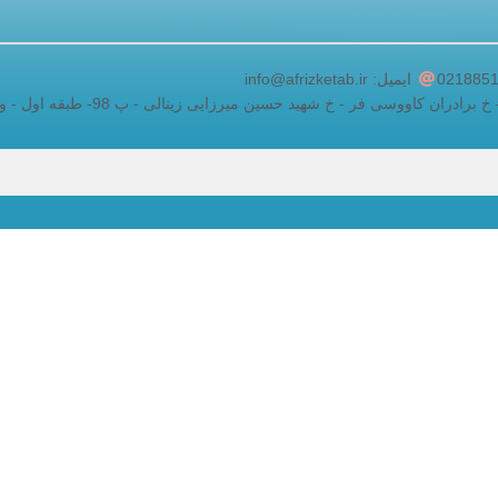
adding a google map to a website
ایمیل: info@afrizketab.ir
ان کاووسی فر - خ شهید حسین میرزایی زینالی - پ 98- طبقه اول - واحد 5