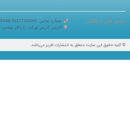
مسیر های ارتباطی
شماره تماس: 02177165042 |02188518348
آدرس: آدرس تهران - خ دکتر بهشتی - خ برادر
© کلیه حقوق این سایت متعلق به انتشارات افریز می‌باشد.