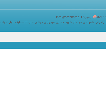
adding a google map to a website
ایمیل: info@afrizketab.ir
اووسی فر - خ شهید حسین میرزایی زینالی - پ 98- طبقه اول - واحد 5