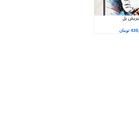
اینریش بل
439
تومان