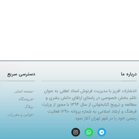
درباره ما
دسترسی سریع
انتشارات افریز با مدیریت فرنوش استاد لطفی به عنوان
- صفحه اصلی
ناشر بخش خصوصی در راستای ارتقای دانش بشری و
- فروشگاه
مطالعه و ترویج کتابخوانی از سال 1394 با مجوز از وزارت
- وبلاگ
فرهنگ و ارشاد اسلامی به شماره پروانه 12910 فعالیت
- قوانین و مقررات
رسمی خود را در شهر تهران آغاز نمود.