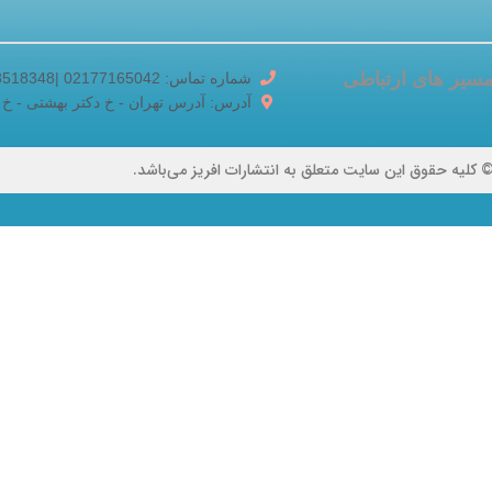
سیر های ارتباطی
شماره تماس: 02177165042 |02188518348
آدرس: آدرس تهران - خ دکتر بهشتی - خ برادران ک
 کلیه حقوق این سایت متعلق به انتشارات افریز می‌باشد.