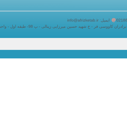
adding a google map to a website
ایمیل: info@afrizketab.ir
اووسی فر - خ شهید حسین میرزایی زینالی - پ 98- طبقه اول - واحد 5