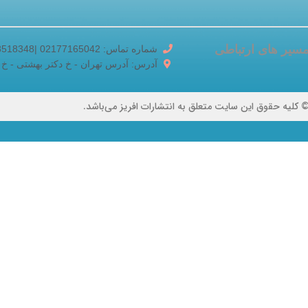
سیر های ارتباطی
شماره تماس: 02177165042 |02188518348
آدرس: آدرس تهران - خ دکتر بهشتی - خ برادران ک
 کلیه حقوق این سایت متعلق به انتشارات افریز می‌باشد.