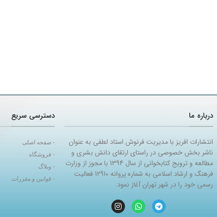
درباره ما
دسترسی سریع
انتشارات افریز با مدیریت فرنوش استاد لطفی به عنوان
- صفحه اصلی
ناشر بخش خصوصی در راستای ارتقای دانش بشری و
- فروشگاه
مطالعه و ترویج کتابخوانی از سال 1394 با مجوز از وزارت
- وبلاگ
فرهنگ و ارشاد اسلامی به شماره پروانه 12910 فعالیت
- قوانین و مقررات
رسمی خود را در شهر تهران آغاز نمود.