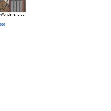
سرزمین عجایب
000