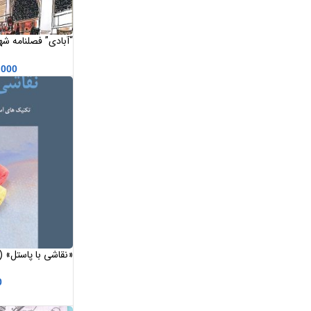
“آبادی” فصلنامه ش
نوزدهم شماره 64
,000
«نقاشی با پاستل» (
طراحی با پاستل) ا
0