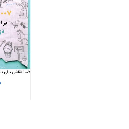
اثر «شانیکا»
0