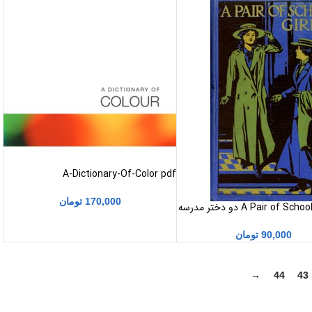
A-Dictionary-Of-Color pdf
170,000
تومان
A Pair of Schoolgirls pdf دو دختر مدرسه
90,000
تومان
→
44
43