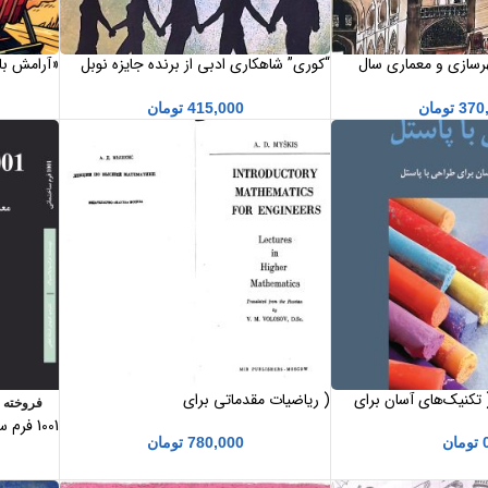
هرسازی و معماری سال
“کوری” شاهکاری ادبی از برنده جایزه نوبل
ادبیات ، ژوزه ساراماگو
جذاب)
370
تومان
415,000
تومان
 تکنیک‌های آسان برای
( ریاضیات مقدماتی برای
فروخته 
ثر «مگی پرایس»
مهندسان)INTRODUCTORY
1001 فرم ساختمانی
MATHEMATICS FOR ENGINEERS
تومان
780,000
تومان