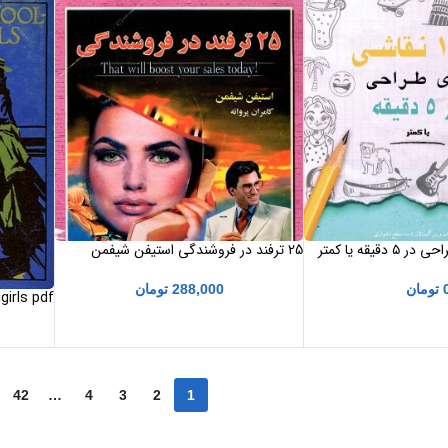
۱۰۰۷ نقاشی برای طراحی در ۵ دقیقه یا کمتر
25 ترفند در فروشندگی استیفن شیفمن
کامران پروانه
تومان
288,000
تومان
ای
42
…
4
3
2
1