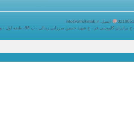
adding a google map to a website
ایمیل: info@afrizketab.ir
ان کاووسی فر - خ شهید حسین میرزایی زینالی - پ 98- طبقه اول - واحد 5