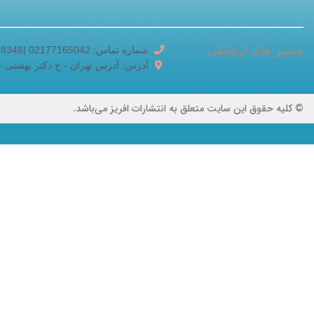
مسیر های ارتباطی
شماره تماس: 02177165042 |02188518348
آدرس: آدرس تهران - خ دکتر بهشتی - خ برادر
© کلیه حقوق این سایت متعلق به انتشارات افریز می‌باشد.