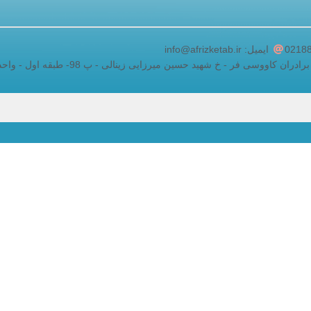
adding a google map to a website
ایمیل: info@afrizketab.ir
اووسی فر - خ شهید حسین میرزایی زینالی - پ 98- طبقه اول - واحد 5