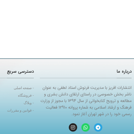
درباره ما
دسترسی سریع
انتشارات افریز با مدیریت فرنوش استاد لطفی به عنوان
- صفحه اصلی
ناشر بخش خصوصی در راستای ارتقای دانش بشری و
- فروشگاه
مطالعه و ترویج کتابخوانی از سال 1394 با مجوز از وزارت
- وبلاگ
فرهنگ و ارشاد اسلامی به شماره پروانه 12910 فعالیت
- قوانین و مقررات
رسمی خود را در شهر تهران آغاز نمود.