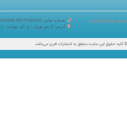
سیر های ارتباطی
شماره تماس: 02177165042 |02188518348
آدرس: آدرس تهران - خ دکتر بهشتی - خ برادران ک
 کلیه حقوق این سایت متعلق به انتشارات افریز می‌باشد.