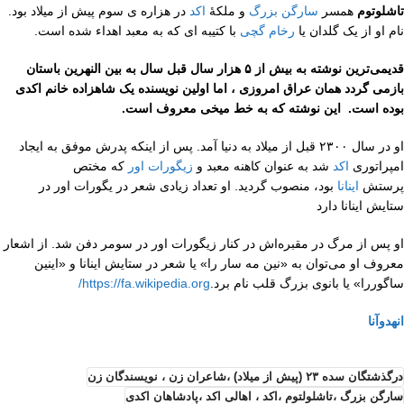
تاشلوتوم
همسر
سارگن بزرگ
و ملکهٔ
اکد
در هزاره ی سوم پیش از میلاد بود.
نام او از یک گلدان یا
رخام گچی
با کتیبه ای که به معبد اهداء شده است.
قدیمی‌ترین نوشته به بیش از ۵ هزار سال قبل سال به بین النهرین باستان
بازمی گردد همان عراق امروزی ، اما اولین نویسنده یک شاهزاده خانم اکدی
بوده است. این نوشته که به خط میخی معروف است.
او در سال ۲۳۰۰ قبل از میلاد به دنیا آمد. پس از اینکه پدرش موفق به ایجاد
امپراتوری
اکد
شد به عنوان کاهنه معبد و
زیگورات اور
که مختص
پرستش
اینانا
بود، منصوب گردید. او تعداد زیادی شعر در یگورات اور در
ستایش اینانا دارد
او پس از مرگ در مقبره‌اش در کنار زیگورات اور در سومر دفن شد. از اشعار
معروف او می‌توان به «نین مه سار را» یا شعر در ستایش اینانا و «اینین
ساگوررا» یا بانوی بزرگ قلب نام برد.
https://fa.wikipedia.org/
انهدوآنا
درگذشتگان سده ۲۳ (پیش از میلاد) ،شاعران زن ، نویسندگان زن
سارگن بزرگ ،تاشلولتوم ،اکد ، اهالی اکد ،پادشاهان اکدی