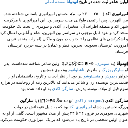
اولین شاعر ثبت شده در تاریخ
انهدوآنا
صفحه اصلی
امپراتوری اکد
(۲۵۰۰–۲۳۰۰ پ. م)
،
نخستین امپراتوری باستانی شناخته شده
بین النهرین، پس از تمدن طولانی مدت سومر بود. این امپراتوری با مرکزیت
شهر اکد و منطقه اطراف آن، سخنرانان آکدی و سومری را تحت یک حکومت
متحد کرد و نفوذ قابل توجهی در سراسر بین النهرین، شام و آناتولی اعمال کرد
و لشکرکشی های نظامی را تا جنوب دیلمون و ماگان (امارات متحده عربی
امروزی، عربستان سعودی، بحرین، قطر و عمان) در شبه جزیره عربستان
فرستاد.
اِنهِدوآنا
(به
سومری
: 𒂗𒃶𒌌𒀭𒈾)؛ اولین شاعر شناخته شده‌است. پدر
او
سارگن بزرگ
و مادرش
تاشلولتوم
بود، وی همچنین
خواهر
ریموش
و
منیشتوشو
نیز بود. از نظر ادبیات و تاریخ، دانشمندان او را
قدیمی‌ترین نویسنده زن و شاعر می‌دانند که بالاترین رتبه از روحانیت در هزاره
سوم قبل از میلاد، توسط پدرش،
سارگن اکدی
به او داده شده بود.
سارگون اکدی
(
‎/ˈsɑːrɡɒn/‎
;
اکدی
: 𒊬𒊒𒄀
Šar-ru-gi
) یا
سارگون
بزرگ
،نخستین پادشاه
امپراتوری اکد
بود که به دلیل فتوحاتش در دولت
شهرهای سومری در قرون ۲۴ تا ۲۳ پیش از میلاد مشهور است. گاهی از او به
عنوان اولین شخصی در تاریخ یاد می‌شود که بر یک امپراتوری حکومت می‌کرد.