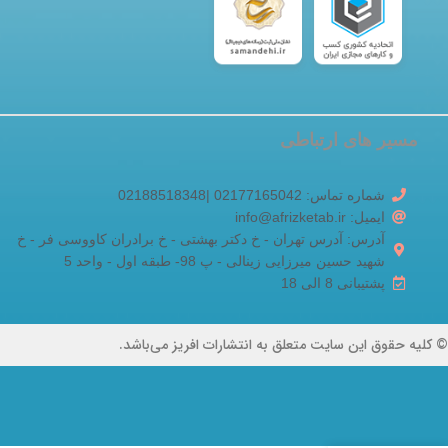
مسیر های ارتباطی
شماره تماس: 02177165042 |02188518348
ایمیل: info@afrizketab.ir
آدرس: آدرس تهران - خ دکتر بهشتی - خ برادران کاووسی فر - خ
شهید حسین میرزایی زینالی - پ 98- طبقه اول - واحد 5
پشتیبانی 8 الی 18
© کلیه حقوق این سایت متعلق به انتشارات افریز می‌باشد.