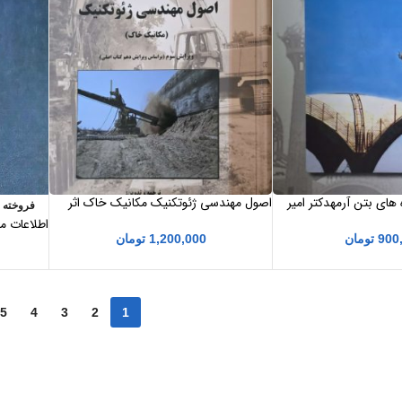
 های بتن آرمهدکتر امیر
اصول مهندسی ژئوتکنیک مکانیک خاک اثر
فروخته 
براجاام. داس ترجمه شاپور طاحونی
اطلاعات م
900
تومان
1,200,000
تومان
NEUFERT
5
4
3
2
1