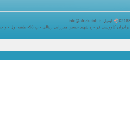
adding a google map to a website
ایمیل: info@afrizketab.ir
اووسی فر - خ شهید حسین میرزایی زینالی - پ 98- طبقه اول - واحد 5