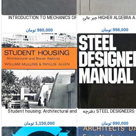
HIGHER ALGEBR جبر عالی
INTRODUCTION TO MECHANICS OF
SOLIDS مقدمه ای بر مکانیک جامدات
998,000
تومان
980,000
تومان
STEEL DESIGNEERS MANUAL دفترچه
Student housing: Architectural and
احان فولاد
social aspects کتاب William Mullins
and Phyllis Allen
890,000
تومان
1,150,000
تومان