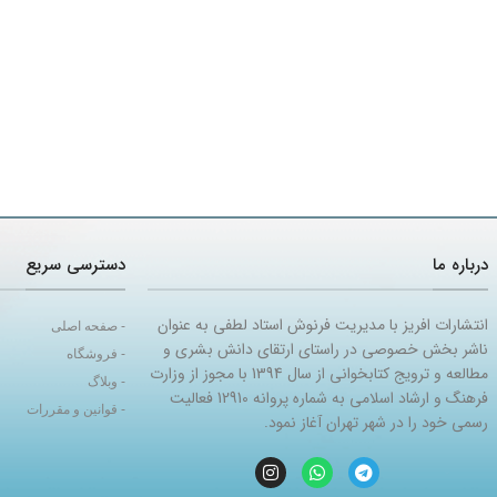
درباره ما
دسترسی سریع
انتشارات افریز با مدیریت فرنوش استاد لطفی به عنوان
- صفحه اصلی
ناشر بخش خصوصی در راستای ارتقای دانش بشری و
- فروشگاه
مطالعه و ترویج کتابخوانی از سال 1394 با مجوز از وزارت
- وبلاگ
فرهنگ و ارشاد اسلامی به شماره پروانه 12910 فعالیت
- قوانین و مقررات
رسمی خود را در شهر تهران آغاز نمود.