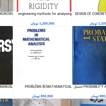
DESIGN OF CONCRE
engineering methods for analysing
A A.KUROSH
نی
strength and rigidity G.GLUSHKOV
1,10
تومان
1,200,000
تومان
PROBABILITY AND STATISTICS احتمال
PROBLEMS IN MATHEMATICAL
ANALYSIS مسائل در تجزیه و تحلیل ریاضی
راهنمای طر
890
تومان
850,000
تومان