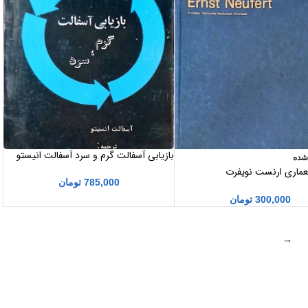
بازیابی آسفالت گرم و سرد آسفالت انیستو
شده
عماری ارنست نویفرت
785,000
تومان
ARCHITECTS’DATA ERNST 
300,000
تومان
→