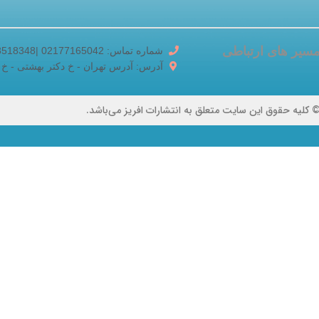
سیر های ارتباطی
شماره تماس: 02177165042 |02188518348
آدرس: آدرس تهران - خ دکتر بهشتی - خ برادران ک
 کلیه حقوق این سایت متعلق به انتشارات افریز می‌باشد.