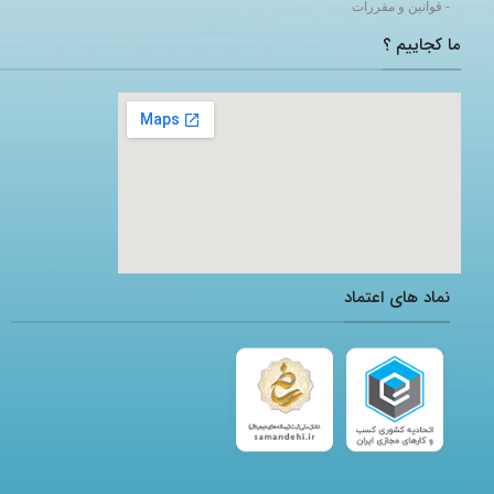
- قوانین و مقررات
ما کجاییم ؟
adding a google map to a website
نماد های اعتماد