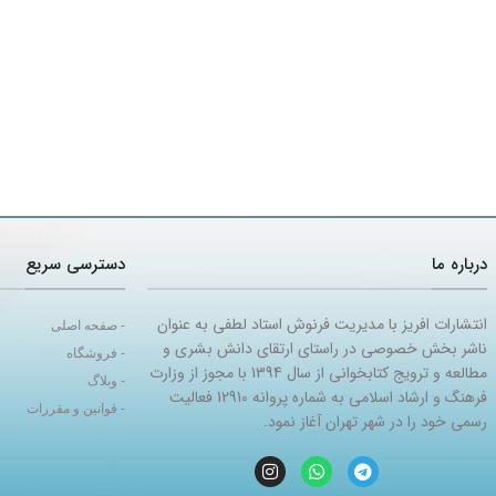
درباره ما
دسترسی سریع
انتشارات افریز با مدیریت فرنوش استاد لطفی به عنوان
- صفحه اصلی
ناشر بخش خصوصی در راستای ارتقای دانش بشری و
- فروشگاه
مطالعه و ترویج کتابخوانی از سال 1394 با مجوز از وزارت
- وبلاگ
فرهنگ و ارشاد اسلامی به شماره پروانه 12910 فعالیت
- قوانین و مقررات
رسمی خود را در شهر تهران آغاز نمود.