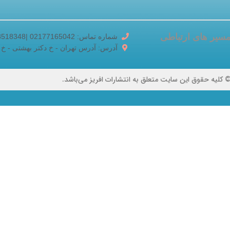
سیر های ارتباطی
شماره تماس: 02177165042 |02188518348
آدرس: آدرس تهران - خ دکتر بهشتی - خ برادران ک
 کلیه حقوق این سایت متعلق به انتشارات افریز می‌باشد.