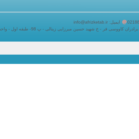
adding a google map to a website
ایمیل: info@afrizketab.ir
اووسی فر - خ شهید حسین میرزایی زینالی - پ 98- طبقه اول - واحد 5