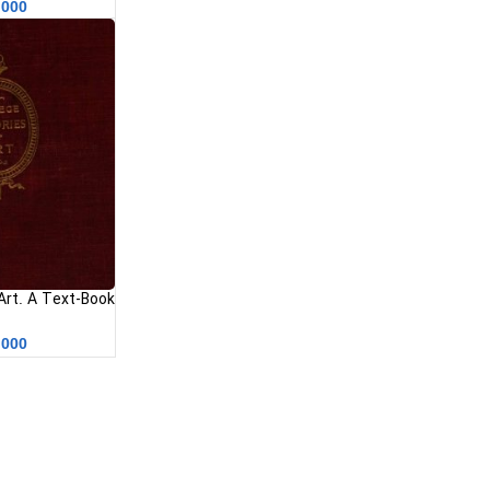
,000
 Art. A Text-Book
هنر کالج. کتاب تار
,000
ون دایک