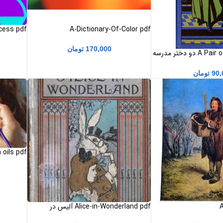
A-Dictionary-Of-Color pdf
کوچولو
170,000
تومان
A Pair of Schoolgirls pdf دو دختر مدرسه
90,
تومان
n oils pdf
نقاشی پرتر
A
Alice-in-Wonderland pdf آلیس در
سرزمین عجایب