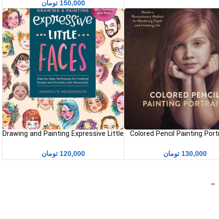
150,000
تومان
Drawing and Painting Expressive Little
Colored Pencil Painting Port
 نقاشی با مداد رنگی)
Faces pdf (طراحی و نقاشی کردن
چهره‌های کوچک پر معنی)
130,000
تومان
120,000
تومان
→