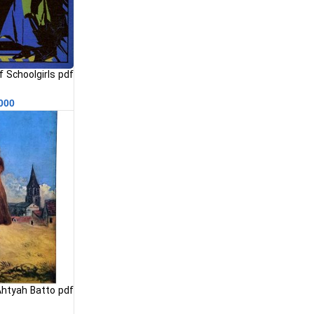
ای
000
htyah Batto pdf