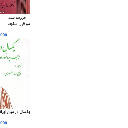
فروخته شده
دو قرن سکوت
,000
یکسال در میان ایران
براون ترجمه ذبیح ا
,000