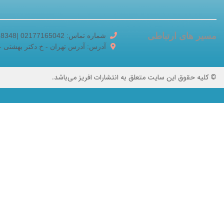
مسیر های ارتباطی
شماره تماس: 02177165042 |02188518348
آدرس: آدرس تهران - خ دکتر بهشتی - خ برادر
© کلیه حقوق این سایت متعلق به انتشارات افریز می‌باشد.