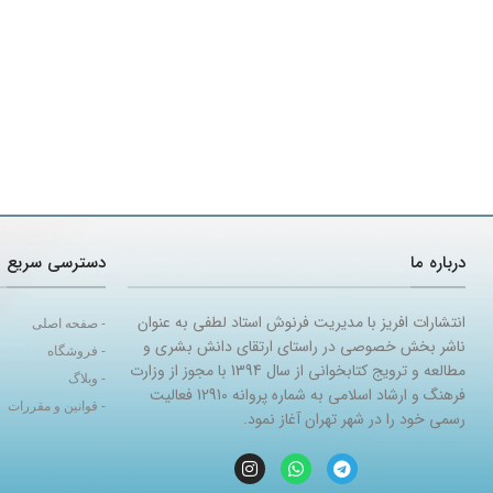
درباره ما
دسترسی سریع
انتشارات افریز با مدیریت فرنوش استاد لطفی به عنوان
- صفحه اصلی
ناشر بخش خصوصی در راستای ارتقای دانش بشری و
- فروشگاه
مطالعه و ترویج کتابخوانی از سال 1394 با مجوز از وزارت
- وبلاگ
فرهنگ و ارشاد اسلامی به شماره پروانه 12910 فعالیت
- قوانین و مقررات
رسمی خود را در شهر تهران آغاز نمود.