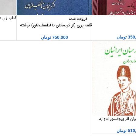
کتاب زن د
فروخته شده
قلعه پری (از کریمخان تا لطفعلیخان) نوشته
بهرام افراسیابی
350
تومان
750,000
تومان
یان اثر پروفسور ادوارد
لله منصوری جلد دوم
510
تومان