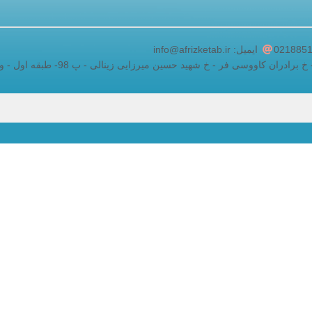
adding a google map to a website
ایمیل: info@afrizketab.ir
ان کاووسی فر - خ شهید حسین میرزایی زینالی - پ 98- طبقه اول - واحد 5