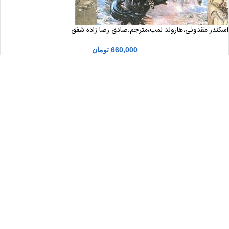
اسکندر مقدونی،هارولد لمب،مترجم:صادق رضا زاده شفق
660,000
تومان