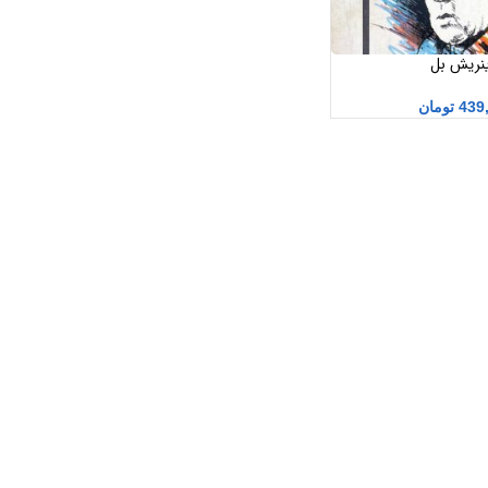
اینریش بل
439
تومان