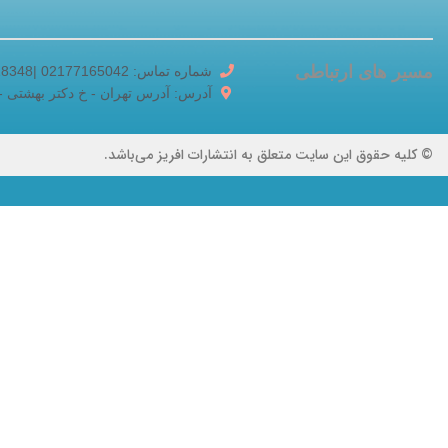
مسیر های ارتباطی
شماره تماس: 02177165042 |02188518348
آدرس: آدرس تهران - خ دکتر بهشتی - خ برادر
© کلیه حقوق این سایت متعلق به انتشارات افریز می‌باشد.