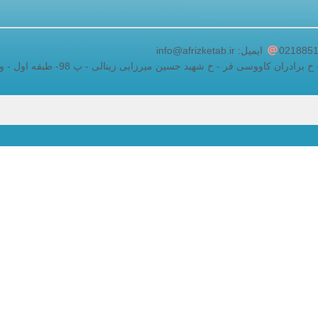
adding a google map to a website
ایمیل: info@afrizketab.ir
ان کاووسی فر - خ شهید حسین میرزایی زینالی - پ 98- طبقه اول - واحد 5