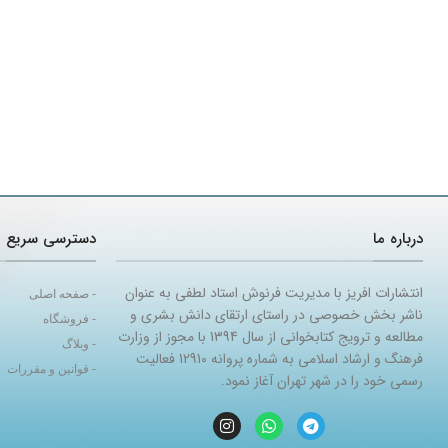
درباره ما
دسترسی سریع
انتشارات افریز با مدیریت فرنوش استاد لطفی به عنوان
- صفحه اصلی
ناشر بخش خصوصی در راستای ارتقای دانش بشری و
- فروشگاه
مطالعه و ترویج کتابخوانی از سال 1394 با مجوز از وزارت
- وبلاگ
فرهنگ و ارشاد اسلامی به شماره پروانه 12910 فعالیت
- قوانین و مقررات
رسمی خود را در شهر تهران آغاز نمود.