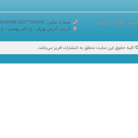
سیر های ارتباطی
شماره تماس: 02177165042 |02188518348
آدرس: آدرس تهران - خ دکتر بهشتی - خ برادران ک
 کلیه حقوق این سایت متعلق به انتشارات افریز می‌باشد.