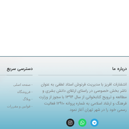
درباره ما
دسترسی سریع
انتشارات افریز با مدیریت فرنوش استاد لطفی به عنوان
- صفحه اصلی
ناشر بخش خصوصی در راستای ارتقای دانش بشری و
- فروشگاه
مطالعه و ترویج کتابخوانی از سال 1394 با مجوز از وزارت
- وبلاگ
فرهنگ و ارشاد اسلامی به شماره پروانه 12910 فعالیت
- قوانین و مقررات
رسمی خود را در شهر تهران آغاز نمود.