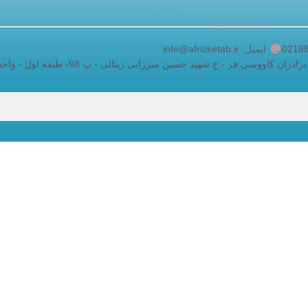
adding a google map to a website
ایمیل: info@afrizketab.ir
اووسی فر - خ شهید حسین میرزایی زینالی - پ 98- طبقه اول - واحد 5