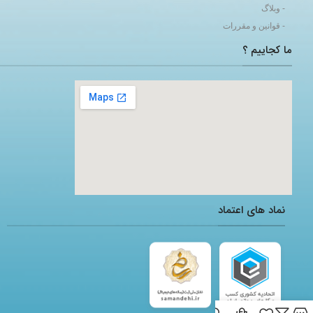
- وبلاگ
- قوانین و مقررات
ما کجاییم ؟
adding a google map to a website
نماد های اعتماد