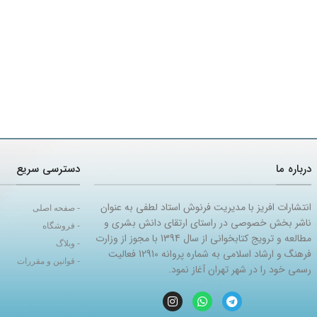
درباره ما
دسترسی سریع
انتشارات افریز با مدیریت فرنوش استاد لطفی به عنوان
- صفحه اصلی
ناشر بخش خصوصی در راستای ارتقای دانش بشری و
- فروشگاه
مطالعه و ترویج کتابخوانی از سال 1394 با مجوز از وزارت
- وبلاگ
فرهنگ و ارشاد اسلامی به شماره پروانه 12910 فعالیت
- قوانین و مقررات
رسمی خود را در شهر تهران آغاز نمود.