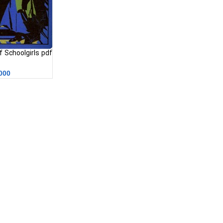
ای
000