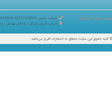
سیر های ارتباطی
شماره تماس: 02177165042 |02188518348
آدرس: آدرس تهران - خ دکتر بهشتی - خ برادران ک
 کلیه حقوق این سایت متعلق به انتشارات افریز می‌باشد.