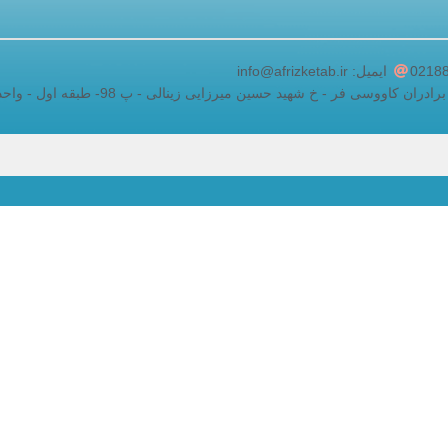
adding a google map to a website
ایمیل: info@afrizketab.ir
اووسی فر - خ شهید حسین میرزایی زینالی - پ 98- طبقه اول - واحد 5