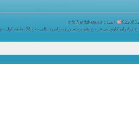
adding a google map to a website
ایمیل: info@afrizketab.ir
ان کاووسی فر - خ شهید حسین میرزایی زینالی - پ 98- طبقه اول - واحد 5