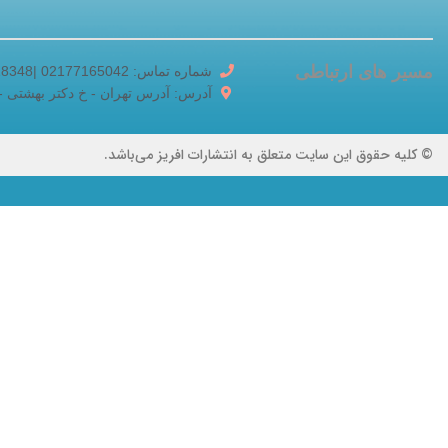
مسیر های ارتباطی
شماره تماس: 02177165042 |02188518348
آدرس: آدرس تهران - خ دکتر بهشتی - خ برادر
© کلیه حقوق این سایت متعلق به انتشارات افریز می‌باشد.