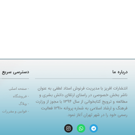
درباره ما
دسترسی سریع
انتشارات افریز با مدیریت فرنوش استاد لطفی به عنوان
- صفحه اصلی
ناشر بخش خصوصی در راستای ارتقای دانش بشری و
- فروشگاه
مطالعه و ترویج کتابخوانی از سال 1394 با مجوز از وزارت
- وبلاگ
فرهنگ و ارشاد اسلامی به شماره پروانه 12910 فعالیت
- قوانین و مقررات
رسمی خود را در شهر تهران آغاز نمود.