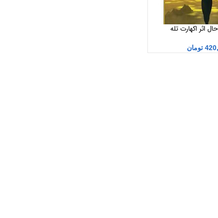
ل اثر اکهارت تله
420
تومان