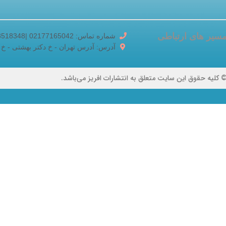
سیر های ارتباطی
شماره تماس: 02177165042 |02188518348
آدرس: آدرس تهران - خ دکتر بهشتی - خ برادران ک
 کلیه حقوق این سایت متعلق به انتشارات افریز می‌باشد.