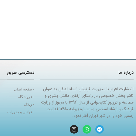
درباره ما
دسترسی سریع
انتشارات افریز با مدیریت فرنوش استاد لطفی به عنوان
- صفحه اصلی
ناشر بخش خصوصی در راستای ارتقای دانش بشری و
- فروشگاه
مطالعه و ترویج کتابخوانی از سال 1394 با مجوز از وزارت
- وبلاگ
فرهنگ و ارشاد اسلامی به شماره پروانه 12910 فعالیت
- قوانین و مقررات
رسمی خود را در شهر تهران آغاز نمود.