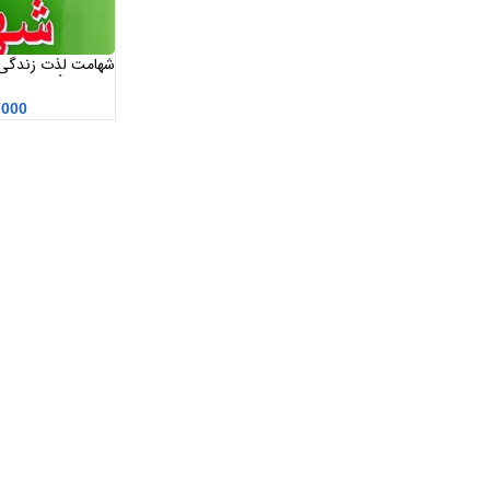
شهامت لذت زندگی 
زندگی ” اُشو “
,000