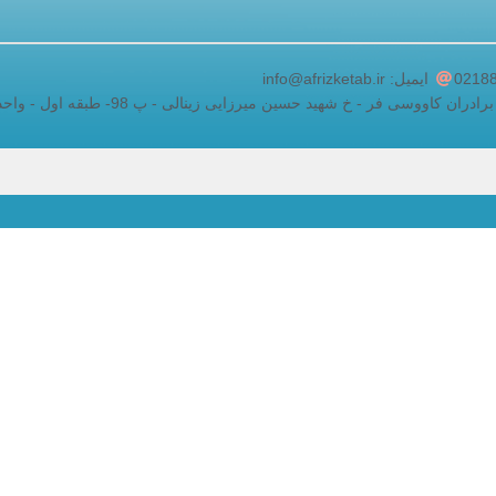
adding a google map to a website
ایمیل: info@afrizketab.ir
اووسی فر - خ شهید حسین میرزایی زینالی - پ 98- طبقه اول - واحد 5