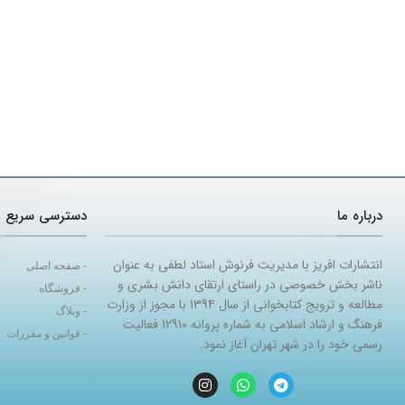
درباره ما
دسترسی سریع
انتشارات افریز با مدیریت فرنوش استاد لطفی به عنوان
- صفحه اصلی
ناشر بخش خصوصی در راستای ارتقای دانش بشری و
- فروشگاه
مطالعه و ترویج کتابخوانی از سال 1394 با مجوز از وزارت
- وبلاگ
فرهنگ و ارشاد اسلامی به شماره پروانه 12910 فعالیت
- قوانین و مقررات
رسمی خود را در شهر تهران آغاز نمود.