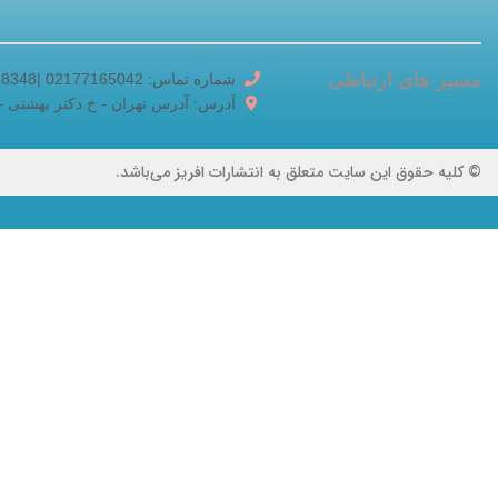
مسیر های ارتباطی
شماره تماس: 02177165042 |02188518348
آدرس: آدرس تهران - خ دکتر بهشتی - خ برادر
© کلیه حقوق این سایت متعلق به انتشارات افریز می‌باشد.