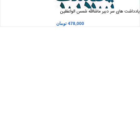
یادداشت های سر دبیر ماشاالله شمس الواعظین
478,000
تومان