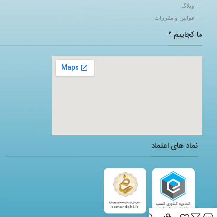
- وبلاگ
- قوانین و مقررات
ما کجاییم ؟
adding a google map to a website
نماد های اعتماد