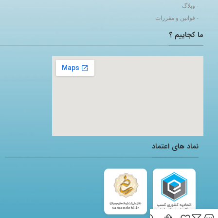
- وبلاگ
- قوانین و مقررات
ما کجاییم ؟
adding a google map to a website
نماد های اعتماد