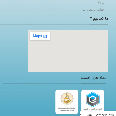
- وبلاگ
- قوانین و مقررات
ما کجاییم ؟
adding a google map to a website
نماد های اعتماد