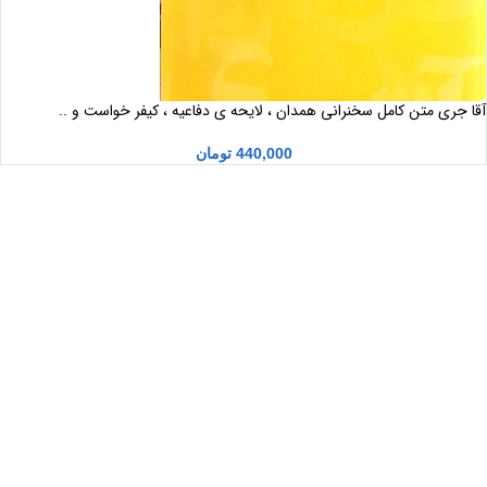
آقا جری متن کامل سخنرانی همدان ، لایحه ی دفاعیه ، کیفر خواست و ..
440,000
تومان