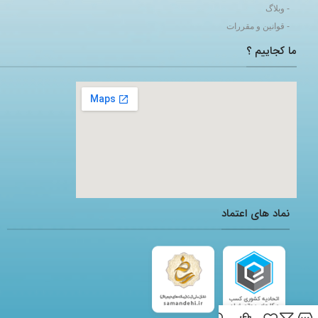
- وبلاگ
- قوانین و مقررات
ما کجاییم ؟
adding a google map to a website
نماد های اعتماد