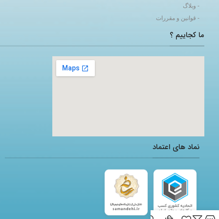
- وبلاگ
- قوانین و مقررات
ما کجاییم ؟
adding a google map to a website
نماد های اعتماد