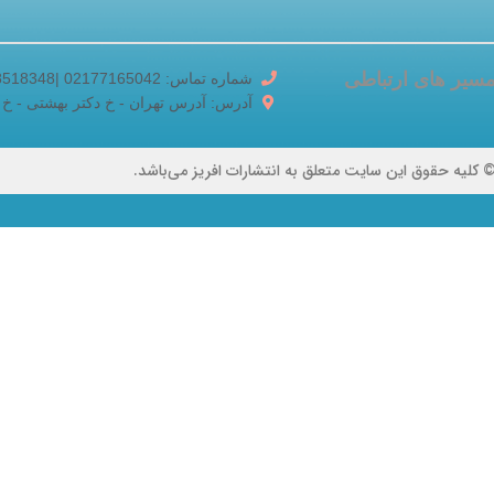
سیر های ارتباطی
شماره تماس: 02177165042 |02188518348
آدرس: آدرس تهران - خ دکتر بهشتی - خ برادران ک
 کلیه حقوق این سایت متعلق به انتشارات افریز می‌باشد.