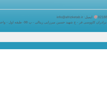
adding a google map to a website
ایمیل: info@afrizketab.ir
اووسی فر - خ شهید حسین میرزایی زینالی - پ 98- طبقه اول - واحد 5