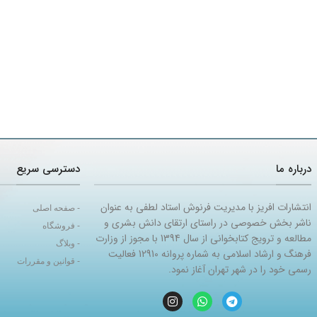
درباره ما
دسترسی سریع
انتشارات افریز با مدیریت فرنوش استاد لطفی به عنوان
- صفحه اصلی
ناشر بخش خصوصی در راستای ارتقای دانش بشری و
- فروشگاه
مطالعه و ترویج کتابخوانی از سال 1394 با مجوز از وزارت
- وبلاگ
فرهنگ و ارشاد اسلامی به شماره پروانه 12910 فعالیت
- قوانین و مقررات
رسمی خود را در شهر تهران آغاز نمود.