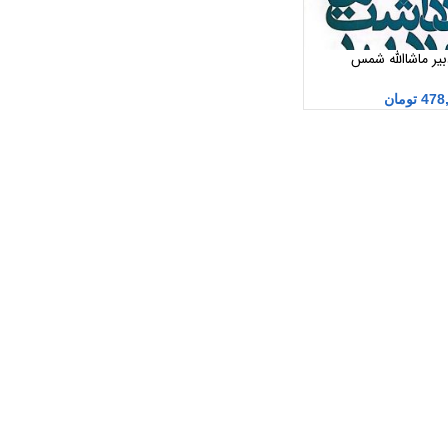
یر ماشاالله شمس
478
تومان