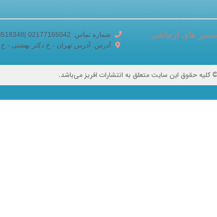
سیر های ارتباطی
شماره تماس: 02177165042 |02188518348
آدرس: آدرس تهران - خ دکتر بهشتی - خ برادران ک
 کلیه حقوق این سایت متعلق به انتشارات افریز می‌باشد.