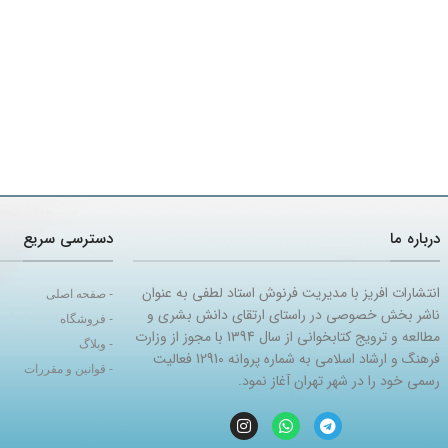
درباره ما
دسترسی سریع
انتشارات افریز با مدیریت فرنوش استاد لطفی به عنوان
- صفحه اصلی
ناشر بخش خصوصی در راستای ارتقای دانش بشری و
- فروشگاه
مطالعه و ترویج کتابخوانی از سال 1394 با مجوز از وزارت
- وبلاگ
فرهنگ و ارشاد اسلامی به شماره پروانه 12910 فعالیت
- قوانین و مقررات
رسمی خود را در شهر تهران آغاز نمود.