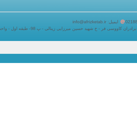
adding a google map to a website
ایمیل: info@afrizketab.ir
اووسی فر - خ شهید حسین میرزایی زینالی - پ 98- طبقه اول - واحد 5