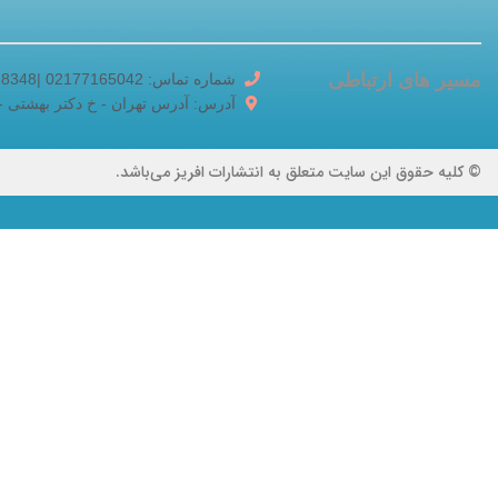
مسیر های ارتباطی
شماره تماس: 02177165042 |02188518348
آدرس: آدرس تهران - خ دکتر بهشتی - خ برادر
© کلیه حقوق این سایت متعلق به انتشارات افریز می‌باشد.