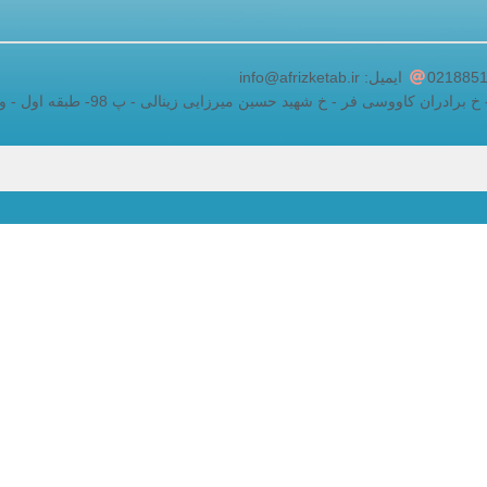
adding a google map to a website
ایمیل: info@afrizketab.ir
ان کاووسی فر - خ شهید حسین میرزایی زینالی - پ 98- طبقه اول - واحد 5