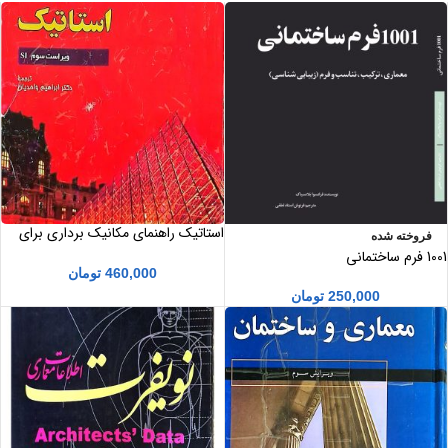
استاتیک راهنمای مکانیک برداری برای
فروخته شده
مهندسان جلد 1 ویراست سوم SI ترجمه
1001 فرم ساختمانی
دکتر ابراهیم واحدیان
460,000
تومان
250,000
تومان