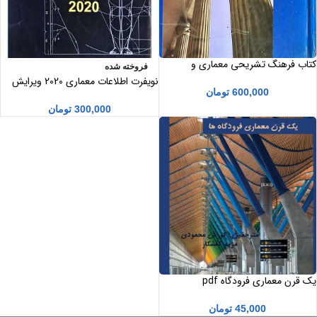
کتاب فرهنگ تشریحی معماری و
فروخته شده
ساختمان اثر سی ام هاریس ویرایش
نویفرت اطلاعات معماری 2020 ویرایش
سوم
600,000
تومان
چهارم
300,000
تومان
یک قرن معماری فرودگاه pdf
45,000
تومان