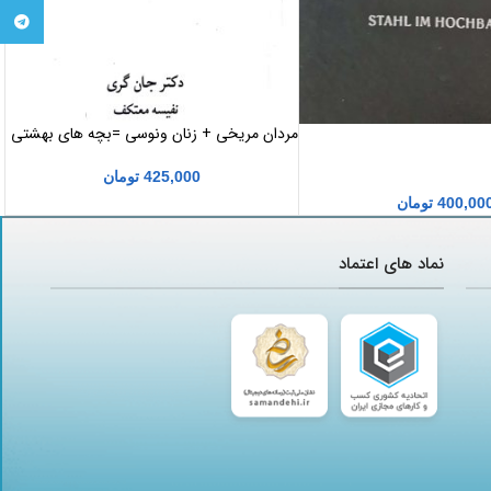
تلگرام
مردان مریخی + زنان ونوسی =بچه های بهشتی
425,000
تومان
400,00
تومان
نماد های اعتماد