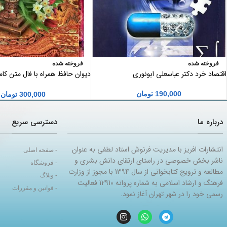
فروخته شده
فروخته شده
اقتصاد خرد دکتر عباسعلی ابونوری
دیوان حافظ همراه با فال متن کا
وزیری
190,000
تومان
300,000
تومان
درباره ما
دسترسی سریع
انتشارات افریز با مدیریت فرنوش استاد لطفی به عنوان
- صفحه اصلی
ناشر بخش خصوصی در راستای ارتقای دانش بشری و
- فروشگاه
مطالعه و ترویج کتابخوانی از سال 1394 با مجوز از وزارت
- وبلاگ
فرهنگ و ارشاد اسلامی به شماره پروانه 12910 فعالیت
- قوانین و مقررات
رسمی خود را در شهر تهران آغاز نمود.