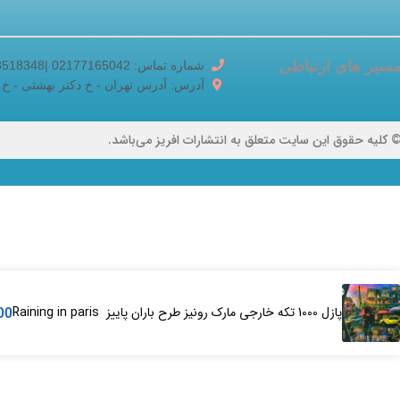
سیر های ارتباطی
شماره تماس: 02177165042 |02188518348
آدرس: آدرس تهران - خ دکتر بهشتی - خ برادران ک
 کلیه حقوق این سایت متعلق به انتشارات افریز می‌باشد.
پازل 1000 تکه خارجی مارک رونیز طرح باران پاییز Raining in paris
00