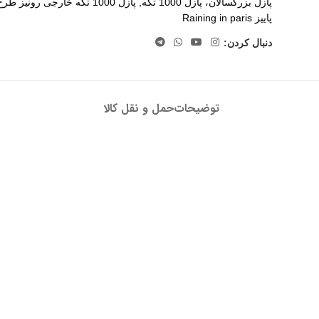
پازل بزرگسالان، پازل 1000 تکه
,
پازل 1000 تکه خارجی رونیز طرح
پاییز Raining in paris
دنبال کردن:
توضیحات
حمل و نقل کالا