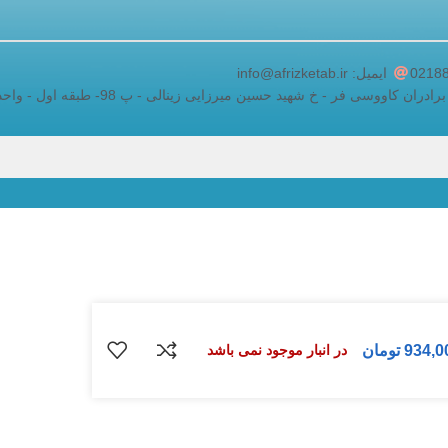
adding a google map to a website
ایمیل: info@afrizketab.ir
اووسی فر - خ شهید حسین میرزایی زینالی - پ 98- طبقه اول - واحد 5
934,0
تومان
در انبار موجود نمی باشد