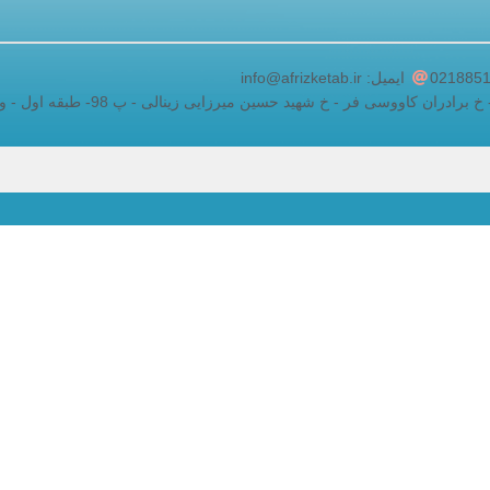
adding a google map to a website
ایمیل: info@afrizketab.ir
ان کاووسی فر - خ شهید حسین میرزایی زینالی - پ 98- طبقه اول - واحد 5