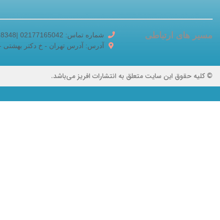
مسیر های ارتباطی
شماره تماس: 02177165042 |02188518348
آدرس: آدرس تهران - خ دکتر بهشتی - خ برادر
© کلیه حقوق این سایت متعلق به انتشارات افریز می‌باشد.