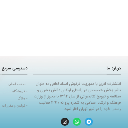
درباره ما
دسترسی سریع
انتشارات افریز با مدیریت فرنوش استاد لطفی به عنوان
- صفحه اصلی
ناشر بخش خصوصی در راستای ارتقای دانش بشری و
- فروشگاه
مطالعه و ترویج کتابخوانی از سال 1394 با مجوز از وزارت
- وبلاگ
فرهنگ و ارشاد اسلامی به شماره پروانه 12910 فعالیت
- قوانین و مقررات
رسمی خود را در شهر تهران آغاز نمود.