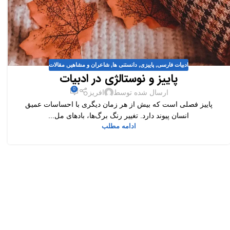
ادبیات فارسی
,
پاییزی
,
دانستنی ها
,
شاعران و مشاهیر
,
مقالات
پاییز و نوستالژی در ادبیات
0
ارسال شده توسط
افریز
پاییز فصلی است که بیش از هر زمان دیگری با احساسات عمیق
انسان پیوند دارد. تغییر رنگ برگ‌ها، بادهای مل...
ادامه مطلب