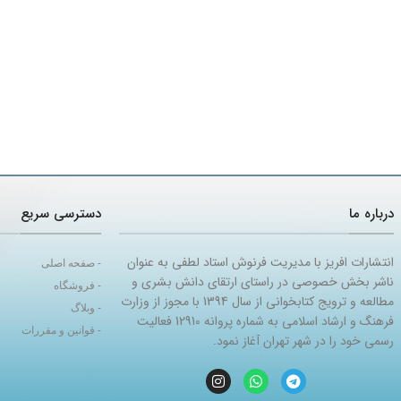
درباره ما
دسترسی سریع
انتشارات افریز با مدیریت فرنوش استاد لطفی به عنوان
- صفحه اصلی
ناشر بخش خصوصی در راستای ارتقای دانش بشری و
- فروشگاه
مطالعه و ترویج کتابخوانی از سال 1394 با مجوز از وزارت
- وبلاگ
فرهنگ و ارشاد اسلامی به شماره پروانه 12910 فعالیت
- قوانین و مقررات
رسمی خود را در شهر تهران آغاز نمود.