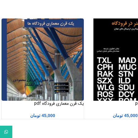
یک قرن معماری فرودگاه pdf
45,000
تومان
45,000
تومان
واتساپ