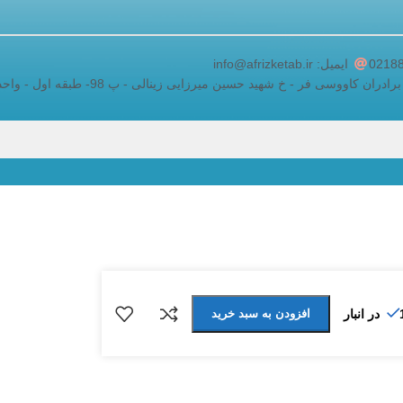
adding a google map to a website
ایمیل: info@afrizketab.ir
اووسی فر - خ شهید حسین میرزایی زینالی - پ 98- طبقه اول - واحد 5
افزودن به سبد خرید
انبار