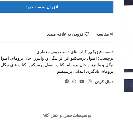
افزودن به سبد خرید
مقايسه
افزودن به علاقه مندی
دسته:
فیزیکی
,
کتاب های دست دوم
,
معماری
برچسب:
اصول پرسپکتیو اثر اثر نیگل‌ و. والترز، جا‌ن‌ بروما‌م‌
,
اصول 
نیگل و.والترز و جان برومام
,
کتاب اصول پرسپکتیو
,
کتاب های نیگل و
برومام
,
یادگیری ابتدایی پرسپکتیو
دنبال کردن:
توضیحات
حمل و نقل کالا