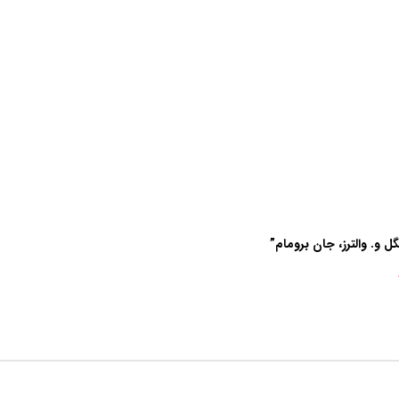
. والترز، جا‌ن‌ بروما‌م‌”