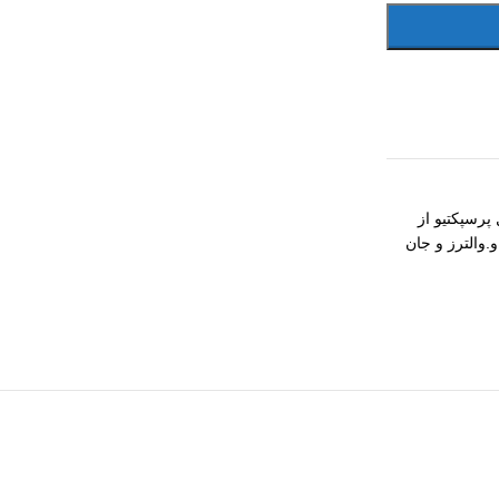
پرسپکتیو از
.والترز و جان