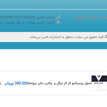
سیر های ارتباطی
شماره تماس: 02177165042 |02188518348
آدرس: آدرس تهران - خ دکتر بهشتی - خ برادران ک
 کلیه حقوق این سایت متعلق به انتشارات افریز می‌باشد.
اصول پرسپکتیو اثر اثر نیگل‌ و. والترز، جا‌ن‌ بروما‌م‌
390,000
تومان
1 در 