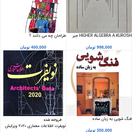
HIGHER ALGEBRA A.KUROSH جبر
طراحان چه می دانند ؟
عالی
400,000
تومان
998,000
تومان
فنگ شویی به زبان ساده
فروخته شده
نویفرت اطلاعات معماری 2020 ویرایش
350,000
تومان
چهارم