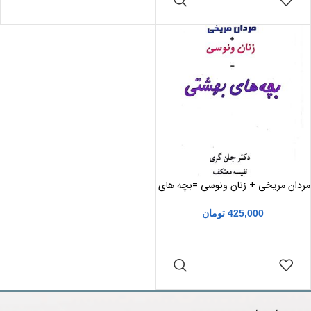
مردان مریخی + زنان ونوسی =بچه های
بهشتی
425,000
تومان
افزودن به سبد
خرید