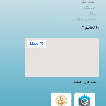
- صفحه اصلی
- فروشگاه
- وبلاگ
- قوانین و مقررات
ما کجاییم ؟
adding a google map to a website
نماد های اعتماد