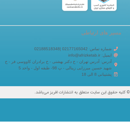
مسیر های ارتباطی
شماره تماس: 02177165042 |02188518348
ایمیل: info@afrizketab.ir
آدرس: آدرس تهران - خ دکتر بهشتی - خ برادران کاووسی فر - خ
شهید حسین میرزایی زینالی - پ 98- طبقه اول - واحد 5
پشتیبانی 8 الی 18
© کلیه حقوق این سایت متعلق به انتشارات افریز می‌باشد.
College
Histories
of Art. A
Text-Book
of the