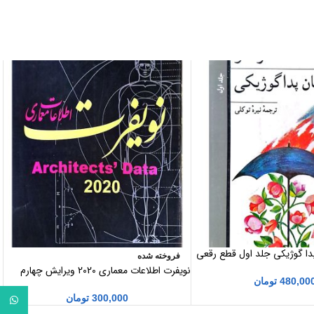
پدا گوژیکی جلد اول قطع رقعی
فروخته شده
نویفرت اطلاعات معماری 2020 ویرایش چهارم
480,00
تومان
300,000
تومان
واتساپ