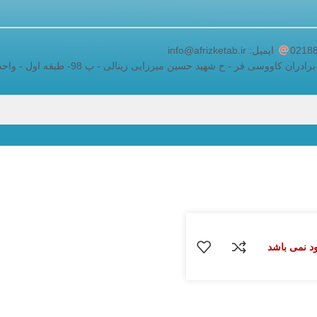
adding a google map to a website
ایمیل: info@afrizketab.ir
اووسی فر - خ شهید حسین میرزایی زینالی - پ 98- طبقه اول - واحد 5
ود نمی باشد