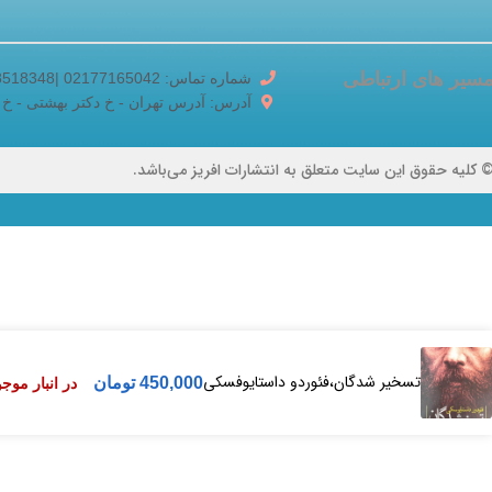
سیر های ارتباطی
شماره تماس: 02177165042 |02188518348
آدرس: آدرس تهران - خ دکتر بهشتی - خ برادران ک
 کلیه حقوق این سایت متعلق به انتشارات افریز می‌باشد.
تسخیر شدگان،فئوردو داستایوفسکی
450,000
تومان
در انبار موج