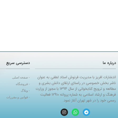
درباره ما
دسترسی سریع
انتشارات افریز با مدیریت فرنوش استاد لطفی به عنوان
- صفحه اصلی
ناشر بخش خصوصی در راستای ارتقای دانش بشری و
- فروشگاه
مطالعه و ترویج کتابخوانی از سال 1394 با مجوز از وزارت
- وبلاگ
فرهنگ و ارشاد اسلامی به شماره پروانه 12910 فعالیت
- قوانین و مقررات
رسمی خود را در شهر تهران آغاز نمود.