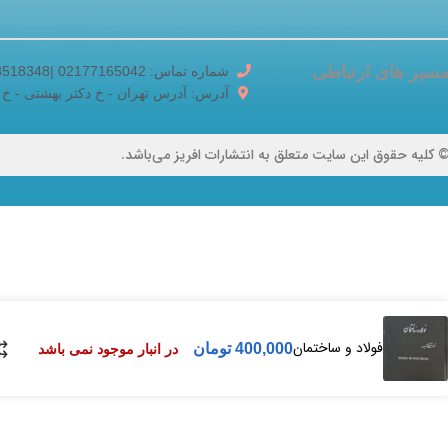
سیر های ارتباطی
شماره تماس: 02177165042 |02188518348
آدرس: آدرس تهران - خ دکتر بهشتی - خ برادران ک
 کلیه حقوق این سایت متعلق به انتشارات افریز می‌باشد.
فولاد و ساختمان
400,000
تومان
در انبار موجود نمی باشد