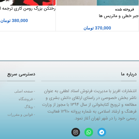
رختکن بزرگ رومن کاری ترجمه اع
فروخته شده
جبر خطی و ماتریس ها
380,000
تومان
370,000
تومان
درباره ما
دسترسی سریع
انتشارات افریز با مدیریت فرنوش استاد لطفی به عنوان
- صفحه اصلی
ناشر بخش خصوصی در راستای ارتقای دانش بشری و
- فروشگاه
مطالعه و ترویج کتابخوانی از سال 1394 با مجوز از وزارت
- وبلاگ
فرهنگ و ارشاد اسلامی به شماره پروانه 12910 فعالیت
- قوانین و مقررات
رسمی خود را در شهر تهران آغاز نمود.