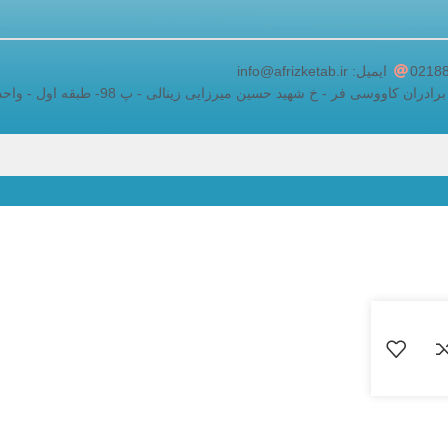
adding a google map to a website
ایمیل: info@afrizketab.ir
اووسی فر - خ شهید حسین میرزایی زینالی - پ 98- طبقه اول - واحد 5