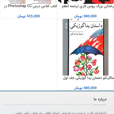
رختکن بزرگ رومن کاری ترجمه اعظم
کتاب کلاس درس Photoshap CC در
نورانی
یک کتاب ( فتوشاپ )
380,000
تومان
415,000
تومان
ماکارنکو داستان پدا گوژیکی جلد اول
قطع رقعی
480,000
تومان
درباره ما
انتشارات افریز با مدیریت فرنوش استاد لطفی به عنوان ناشر بخش