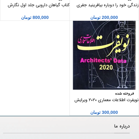
زندگی خود را دوباره بیافرینید جفری
کتاب گیاهان دارویی جلد اول نگارش
یانگ ژانت کلوسکو
دکتر علی زرگری
200,000
تومان
800,000
تومان
فروخته شده
نویفرت اطلاعات معماری 2020 ویرایش
چهارم
300,000
تومان
درباره ما