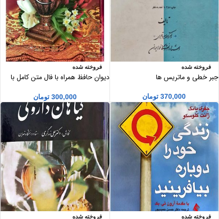
فروخته شده
فروخته شده
جبر خطی و ماتریس ها
دیوان حافظ همراه با فال متن کامل با
معنی قطع وزیری
370,000
تومان
300,000
تومان
فروخته شده
فروخته شده