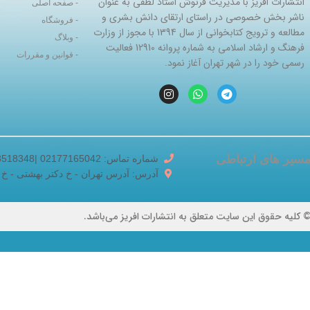
انتشارات افریز با مدیریت فرنوش استاد لطفی به عنوان
- صفحه اصلی
ناشر بخش خصوصی در راستای ارتقای دانش بشری و
- فروشگاه
مطالعه و ترویج کتابخوانی از سال 1394 با مجوز از وزارت
- وبلاگ
فرهنگ و ارشاد اسلامی به شماره پروانه 12910 فعالیت
- قوانین و مقررات
رسمی خود را در شهر تهران آغاز نمود.
سیر های ارتباطی
شماره تماس: 02177165042 |02188518348
آدرس: آدرس تهران - خ دکتر بهشتی - خ برادران ک
 کلیه حقوق این سایت متعلق به انتشارات افریز می‌باشد.