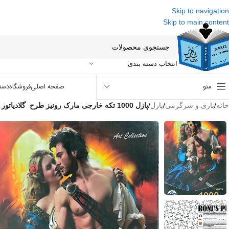
Skip to navigation
Skip to main content
انتخاب دسته بندی
منو
صفحه اصلی
فروشگاه
دست
خانه
/
بازی و سرگرمی
/
پازل
/
پازل 1000 تکه خارجی مارک رونیز طرح گلادیاتور Noveis Art