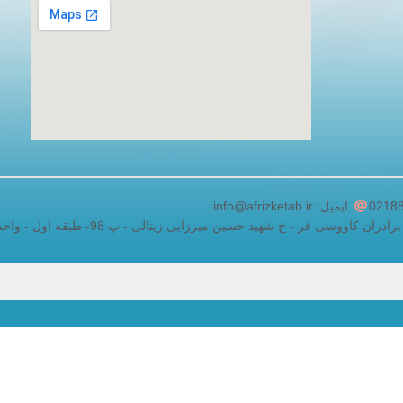
adding a google map to a website
ایمیل: info@afrizketab.ir
اووسی فر - خ شهید حسین میرزایی زینالی - پ 98- طبقه اول - واحد 5