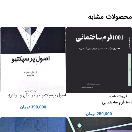
محصولات مشابه
اصول پرسپکتیو اثر اثر نیگل‌ و. والترز،
فروخته شده
جا‌ن‌ بروما‌م‌
1001 فرم ساختمانی
390,000
تومان
250,000
تومان