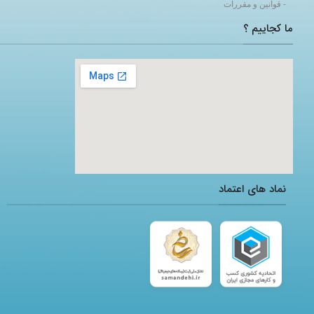
- قوانین و مقررات
ما کجاییم ؟
adding a google map to a website
نماد های اعتماد