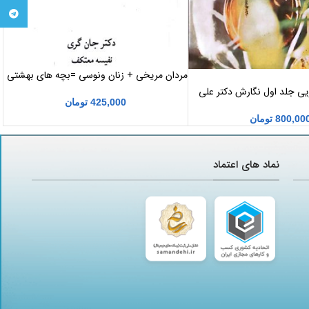
تلگرام
مردان مریخی + زنان ونوسی =بچه های بهشتی
ویی جلد اول نگارش دکتر علی
425,000
تومان
800,00
تومان
نماد های اعتماد