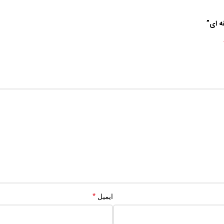
ه ای”
*
ایمیل