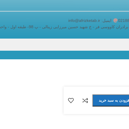
adding a google map to a website
ایمیل: info@afrizketab.ir
اووسی فر - خ شهید حسین میرزایی زینالی - پ 98- طبقه اول - واحد 5
فزودن به سبد خرید