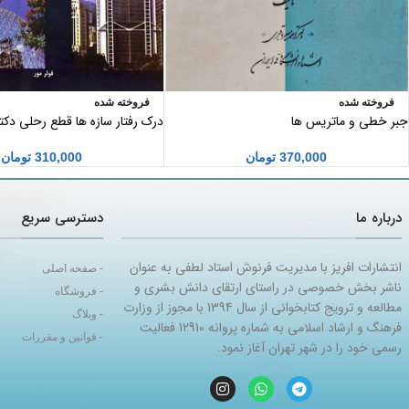
فروخته شده
فروخته شده
جبر خطی و ماتریس ها
درک رفتار سازه ها قطع رحلی دکت
گلابچی انتشارات دانشگاه تهران
370,000
تومان
310,000
تومان
درباره ما
دسترسی سریع
انتشارات افریز با مدیریت فرنوش استاد لطفی به عنوان
- صفحه اصلی
ناشر بخش خصوصی در راستای ارتقای دانش بشری و
- فروشگاه
مطالعه و ترویج کتابخوانی از سال 1394 با مجوز از وزارت
- وبلاگ
فرهنگ و ارشاد اسلامی به شماره پروانه 12910 فعالیت
- قوانین و مقررات
رسمی خود را در شهر تهران آغاز نمود.