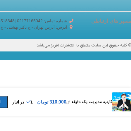
سیر های ارتباطی
شماره تماس: 02177165042 |02188518348
آدرس: آدرس تهران - خ دکتر بهشتی - خ برادران ک
 کلیه حقوق این سایت متعلق به انتشارات افریز می‌باشد.
کاربرد مدیریت یک دقیقه ای
310,000
تومان
ا
1 در انبار