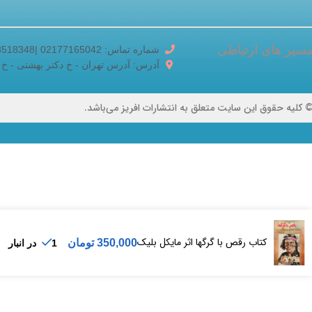
سیر های ارتباطی
شماره تماس: 02177165042 |02188518348
آدرس: آدرس تهران - خ دکتر بهشتی - خ برادران ک
 کلیه حقوق این سایت متعلق به انتشارات افریز می‌باشد.
کتاب رقص با گرگها اثر مایکل بلیک
350,000
تومان
1 در انبار