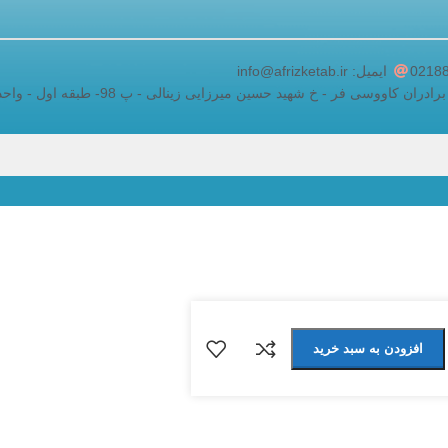
adding a google map to a website
ایمیل: info@afrizketab.ir
اووسی فر - خ شهید حسین میرزایی زینالی - پ 98- طبقه اول - واحد 5
افزودن به سبد خرید