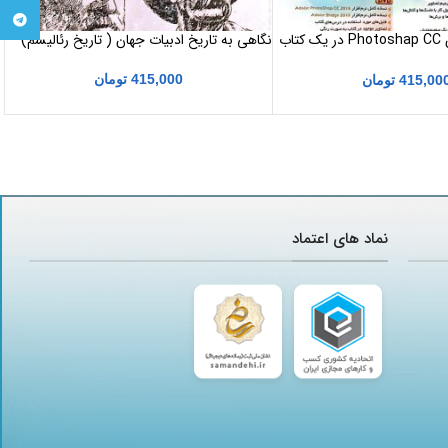
تلگرام
کتاب کلاس درس Photoshap CC در یک کتاب
نگاهی به تاریخ ادبیات جهان ( تاریخ رئالیسم)
415,000
تومان
415,00
تومان
نماد های اعتماد