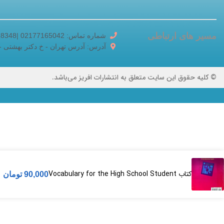
مسیر های ارتباطی
شماره تماس: 02177165042 |02188518348
آدرس: آدرس تهران - خ دکتر بهشتی - خ برادر
© کلیه حقوق این سایت متعلق به انتشارات افریز می‌باشد.
کتاب Vocabulary for the High School Student
90,000
تومان