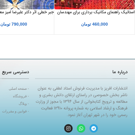
استاتیک راهنمای مکانیک برداری برای مهندسان
جبر خطی اثر دکتر علیرضا امیز معز
جلد 1 ویراست سوم SI ترجمه دکتر ابراهیم
کارشناس
واحدیان
460,000
تومان
790,000
تومان
درباره ما
دسترسی سریع
انتشارات افریز با مدیریت فرنوش استاد لطفی به عنوان
- صفحه اصلی
ناشر بخش خصوصی در راستای ارتقای دانش بشری و
- فروشگاه
مطالعه و ترویج کتابخوانی از سال 1394 با مجوز از وزارت
- وبلاگ
فرهنگ و ارشاد اسلامی به شماره پروانه 12910 فعالیت
- قوانین و مقررات
رسمی خود را در شهر تهران آغاز نمود.