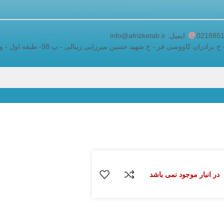
adding a google map to a website
ایمیل: info@afrizketab.ir
ان کاووسی فر - خ شهید حسین میرزایی زینالی - پ 98- طبقه اول - واحد 5
در انبار موجود نمی باشد