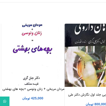
مردان مریخی + زنان ونوسی =بچه های بهشتی
ویی جلد اول نگارش دکتر علی
425,000
تومان
واتساپ
800,00
تومان