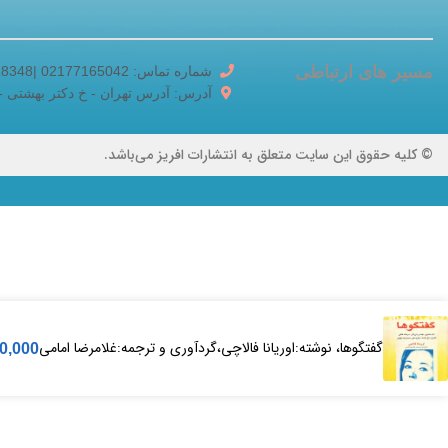
مسیر های ارتباطی
شماره تماس: 02177165042 |02188518348
آدرس: آدرس تهران - خ دکتر بهشتی - خ برادر
© کلیه حقوق این سایت متعلق به انتشارات افریز می‌باشد.
گفتگوها، نوشته:اوریانا فالاچی،گردآوری و ترجمه:غلامرضا امامی
0,000