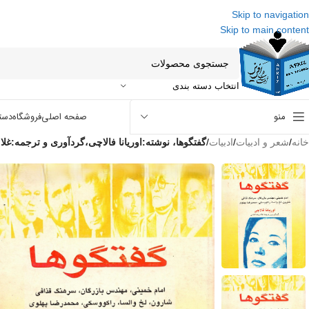
Skip to navigation
Skip to main content
انتخاب دسته بندی
منو
صفحه اصلی
فروشگاه
دست
خانه
/
شعر و ادبیات
/
ادبیات
/
گفتگوها، نوشته:اوریانا فالاچی،گردآوری و ترجمه:غل