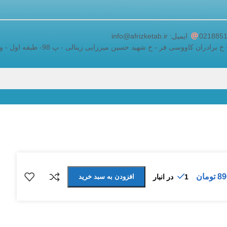
adding a google map to a website
ایمیل: info@afrizketab.ir
ان کاووسی فر - خ شهید حسین میرزایی زینالی - پ 98- طبقه اول - واحد 5
89
تومان
افزودن به سبد خرید
1 در انبار